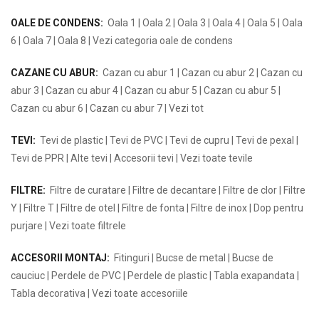
OALE DE CONDENS:
Oala 1
|
Oala 2
|
Oala 3
|
Oala 4
|
Oala 5
|
Oala
6
|
Oala 7
|
Oala 8
|
Vezi categoria oale de condens
CAZANE CU ABUR:
Cazan cu abur 1
|
Cazan cu abur 2
|
Cazan cu
abur 3
|
Cazan cu abur 4
|
Cazan cu abur 5
|
Cazan cu abur 5
|
Cazan cu abur 6
|
Cazan cu abur 7
|
Vezi tot
TEVI:
Tevi de plastic
|
Tevi de PVC
|
Tevi de cupru
|
Tevi de pexal
|
Tevi de PPR
|
Alte tevi
|
Accesorii tevi
|
Vezi toate tevile
FILTRE:
Filtre de curatare
|
Filtre de decantare
|
Filtre de clor
|
Filtre
Y
|
Filtre T
|
Filtre de otel
|
Filtre de fonta
|
Filtre de inox
|
Dop pentru
purjare
|
Vezi toate filtrele
ACCESORII MONTAJ:
Fitinguri
|
Bucse de metal
|
Bucse de
cauciuc
|
Perdele de PVC
|
Perdele de plastic
|
Tabla exapandata
|
Tabla decorativa
|
Vezi toate accesoriile